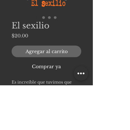
El sexilio
Precio
$20.00
Agregar al carrito
Comprar ya
Es increíble que tuvimos que
esperar tantas décadas para que
el diálogo poético acerca del
colonialismo y la migración
adquiriese voz de mujer.
Información de producto
Atrás quedan la denuncia social y
Primera edición: Noviembre de
la loa patriótica como discursos
2024.