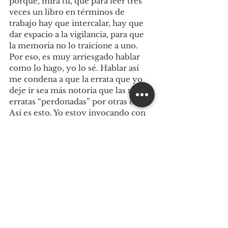
porque, mira tú, que para leer tres 
veces un libro en términos de 
trabajo hay que intercalar, hay que 
dar espacio a la vigilancia, para que 
la memoria no lo traicione a uno. 
Por eso, es muy arriesgado hablar 
como lo hago, yo lo sé. Hablar así 
me condena a que la errata que yo 
deje ir sea más notoria que las mil 
erratas “perdonadas” por otras casas. 
Así es esto. Yo estoy invocando con 
palabras como éstas el ¿ya viste?, 
pero qué igualado. Pero es que 
miren, ello tiene que hacerse. Las 
características prácticas del libro 
como lo conocíamos tienen una 
última oportunidad ante la 
voracidad tecnológica. No digo que 
yo sea el único que lo haga, pero no 
porque otros también lo hagan yo 
debería dejar de hacerlo. Definamos 