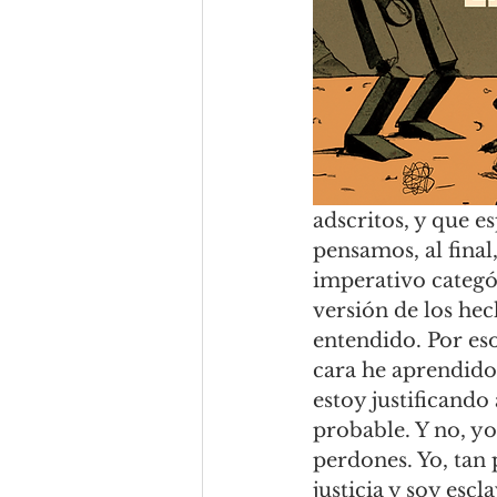
adscritos, y que e
pensamos, al final
imperativo categó
versión de los hech
entendido. Por eso
cara he aprendido 
estoy justificando
probable. Y no, y
perdones. Yo, tan
justicia y soy esc