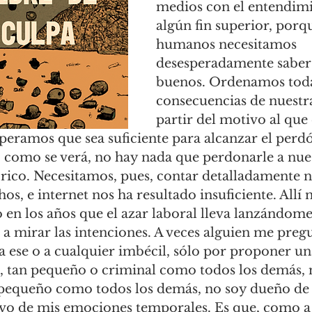
medios con el entendimi
algún fin superior, porqu
humanos necesitamos 
desesperadamente saber
buenos. Ordenamos toda
consecuencias de nuestra
partir del motivo al que
speramos que sea suficiente para alcanzar el perd
, como se verá, no hay nada que perdonarle a nue
rico. Necesitamos, pues, contar detalladamente n
os, e internet nos ha resultado insuficiente. Allí 
 en los años que el azar laboral lleva lanzándome 
a mirar las intenciones. A veces alguien me pregu
 a ese o a cualquier imbécil, sólo por proponer un
o, tan pequeño o criminal como todos los demás, 
 pequeño como todos los demás, no soy dueño de
lavo de mis emociones temporales. Es que, como a 