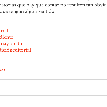
istorias que hay que contar no resulten tan obvias
 que tengan algún sentido.
l
rial
diente
rmayfondo
icióneditorial
ico