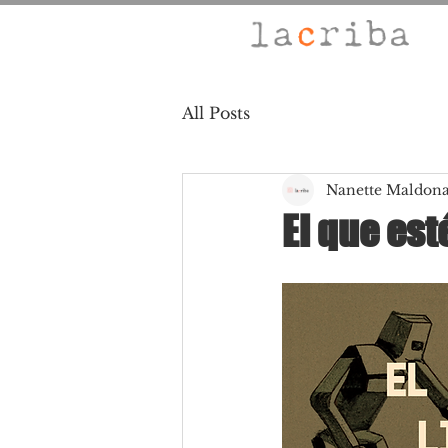
All Posts
Nanette Maldon
El que est