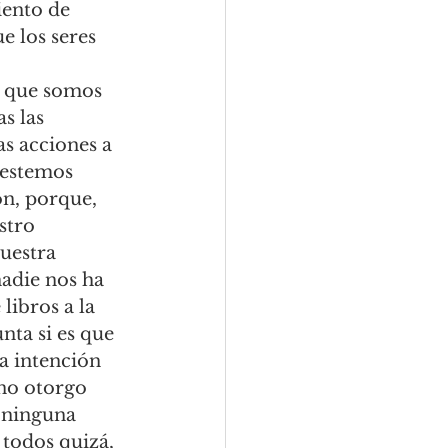
ento de 
e los seres 
 que somos 
s las 
s acciones a 
 estemos 
ón, porque, 
stro 
uestra 
nadie nos ha 
libros a la 
nta si es que 
a intención 
no otorgo 
 ninguna 
todos quizá, 