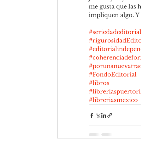
me gusta que las h
impliquen algo. Y
#seriedadeditoria
#rigurosidadEdito
#editorialindepen
#coherenciadefo
#porunanuevatrad
#FondoEditorial
#libros
#libreriaspuertor
#libreriasmexico