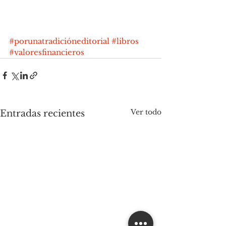
#porunatradicióneditorial
#libros
#valoresfinancieros
Ver todo
Entradas recientes