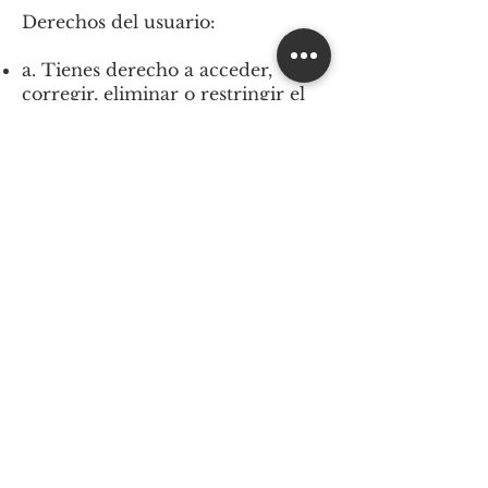
Derechos del usuario:
a. Tienes derecho a acceder,
corregir, eliminar o restringir el
procesamiento de tu información
personal. Puedes hacerlo a través
de tu cuenta de usuario o
poniéndote en contacto con
nosotros.
b. Tienes derecho a retirar tu
consentimiento para el
procesamiento de tu información
personal en cualquier momento.
c. Si tienes alguna pregunta o
inquietud sobre nuestra Política
de Privacidad o el manejo de tus
datos personales, contáctanos.
Cambios en la Política de
Privacidad: